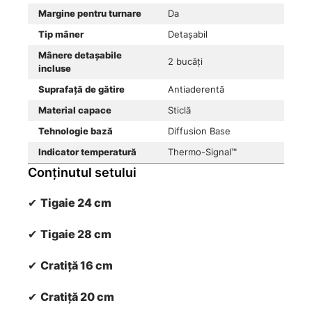
Margine pentru turnare
Da
Tip mâner
Detașabil
Mânere detașabile
2 bucăți
incluse
Suprafață de gătire
Antiaderentă
Material capace
Sticlă
Tehnologie bază
Diffusion Base
Indicator temperatură
Thermo-Signal™
Conținutul setului
✔
Tigaie 24 cm
✔
Tigaie 28 cm
✔
Cratiță 16 cm
✔
Cratiță 20 cm