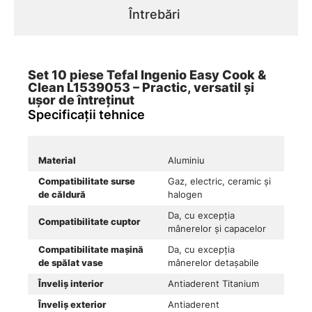
Întrebări
Set 10 piese Tefal Ingenio Easy Cook &
Clean L1539053 – Practic, versatil și
ușor de întreținut
Specificații tehnice
Material
Aluminiu
Compatibilitate surse
Gaz, electric, ceramic și
de căldură
halogen
Da, cu excepția
Compatibilitate cuptor
mânerelor și capacelor
Compatibilitate mașină
Da, cu excepția
de spălat vase
mânerelor detașabile
Înveliș interior
Antiaderent Titanium
Înveliș exterior
Antiaderent