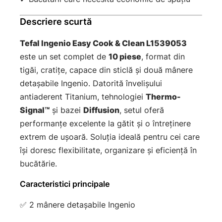
Descriere scurtă
Tefal Ingenio Easy Cook & Clean L1539053
este un set complet de
10 piese
, format din
tigăi, cratițe, capace din sticlă și două mânere
detașabile Ingenio. Datorită învelișului
antiaderent Titanium, tehnologiei
Thermo-
Signal™
și bazei
Diffusion
, setul oferă
performanțe excelente la gătit și o întreținere
extrem de ușoară. Soluția ideală pentru cei care
își doresc flexibilitate, organizare și eficiență în
bucătărie.
Caracteristici principale
✅ 2 mânere detașabile Ingenio