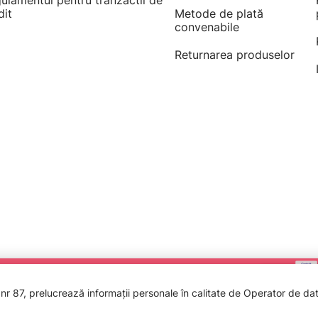
ulamentul pentru tranzactii de
dit
Metode de plată
convenabile
Returnarea produselor
 87, prelucrează informații personale în calitate de Operator de date