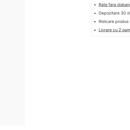
•
Rate fara doba
•
Depozitare 30 de
•
Ridicare produs 
•
Livrare cu 2 oam