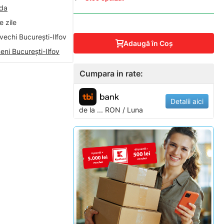
nda
 zile
vechi București-Ilfov
Adaugă în Coş
eni București-Ilfov
Cumpara in rate:
Detalii aici
de la
...
RON / Luna