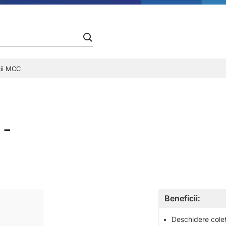
cii MCC
 -
Beneficii:
•
Deschidere colet 