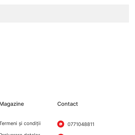
Magazine
Contact
Termeni şi condiţii
0771048811