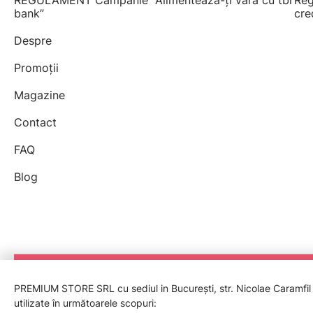
REGULAMENT Campanie "Alimentează-ți vara cu tbi
Reg
bank”
cre
Despre
Promoții
Magazine
Contact
FAQ
Blog
PREMIUM STORE SRL cu sediul in București, str. Nicolae Caramfil nr
utilizate în următoarele scopuri: