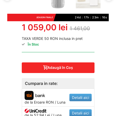
24d : 17h : 23m : 15s
SEASON FINALE
1 059,00 lei
1 461,00
TAXA VERDE 50 RON inclusa in pret
În Stoc
Adaugă în Coş
Cumpara in rate:
Detalii aici
de la
Eroare
RON / Luna
Detalii aici
de la 52.94 Lei / Luna