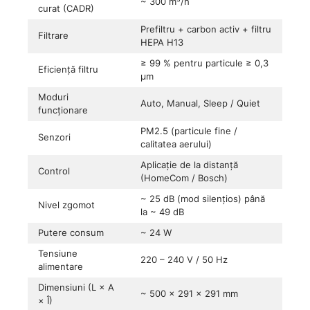
~ 300 m³/h
curat (CADR)
Prefiltru + carbon activ + filtru
Filtrare
HEPA H13
≥ 99 % pentru particule ≥ 0,3
Eficiență filtru
µm
Moduri
Auto, Manual, Sleep / Quiet
funcționare
PM2.5 (particule fine /
Senzori
calitatea aerului)
Aplicație de la distanță
Control
(HomeCom / Bosch)
~ 25 dB (mod silențios) până
Nivel zgomot
la ~ 49 dB
Putere consum
~ 24 W
Tensiune
220 – 240 V / 50 Hz
alimentare
Dimensiuni (L × A
~ 500 × 291 × 291 mm
× Î)