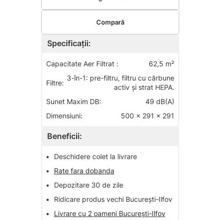
Compară
Specificații:
Capacitate Aer Filtrat :
62,5 m²
3-în-1: pre-filtru, filtru cu cărbune
Filtre:
activ și strat HEPA.
Sunet Maxim DB:
49 dB(A)
Dimensiuni:
500 x 291 x 291
Beneficii:
•
Deschidere colet la livrare
•
Rate fara dobanda
•
Depozitare 30 de zile
•
Ridicare produs vechi București-Ilfov
•
Livrare cu 2 oameni București-Ilfov