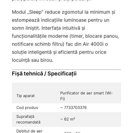
Modul „Sleep” reduce zgomotul la minimum și
estompează indicațiile luminoase pentru un
somn liniștit. Interfața intuitivă și
funcționalitățile moderne (timer, blocare panou,
notificare schimb filtru) fac din Air 4000i o
soluție inteligentă și eficientă pentru orice
locuință sau birou.
Fișă tehnică / Specificații
Purificator de aer smart (Wi-
Tip aparat
Fi)
Cod produs
~ 7733703376
Suprafață
~ 62 m²
recomandată
Debitul de aer