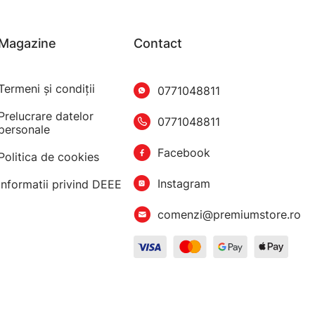
Magazine
Contact
Termeni şi condiţii
0771048811
Prelucrare datelor
0771048811
personale
Facebook
Politica de cookies
Instagram
Informatii privind DEEE
comenzi@premiumstore.ro