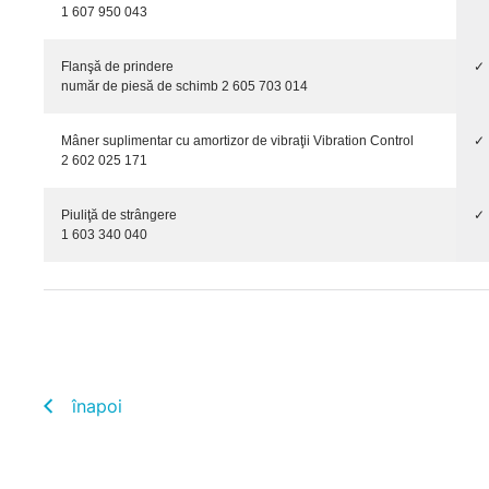
1 607 950 043
Flanşă de prindere
✓
număr de piesă de schimb 2 605 703 014
Mâner suplimentar cu amortizor de vibraţii Vibration Control
✓
2 602 025 171
Piuliţă de strângere
✓
1 603 340 040
înapoi