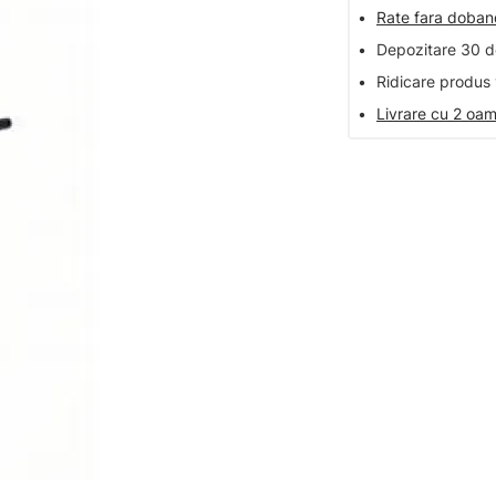
•
Rate fara doba
•
Depozitare 30 de
•
Ridicare produs 
•
Livrare cu 2 oam