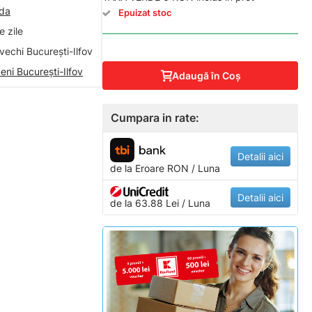
nda
Epuizat stoc
 zile
vechi București-Ilfov
eni București-Ilfov
Adaugă în Coş
Cumpara in rate:
Detalii aici
de la
Eroare
RON / Luna
Detalii aici
de la 63.88 Lei / Luna