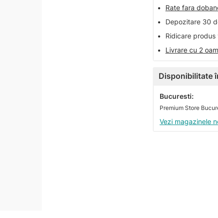
•
Rate fara doba
•
Depozitare 30 de
•
Ridicare produs 
•
Livrare cu 2 oam
Disponibilitate
Bucuresti:
Premium Store Bucure
Vezi magazinele n