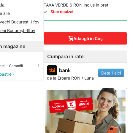
nda
TAXA VERDE 6 RON inclus in pret
Stoc epuizat
 zile
vechi București-Ilfov
eni București-Ilfov
Adaugă în Coş
 în magazine
Cumpara in rate:
sti - Caramfil
1
Detalii aici
oastre ›
de la
Eroare
RON / Luna