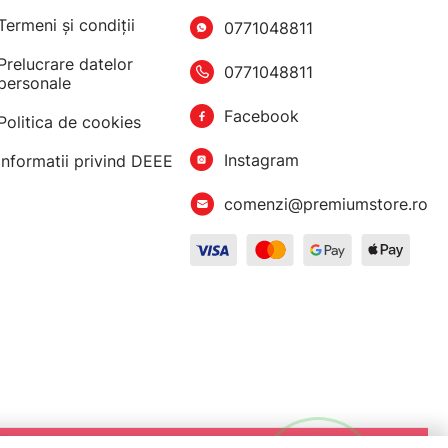
Termeni şi condiţii
0771048811
Prelucrare datelor
0771048811
personale
Facebook
Politica de cookies
Instagram
Informatii privind DEEE
comenzi@premiumstore.ro