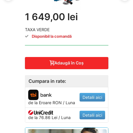
1 649,00 lei
TAXA VERDE
Disponibil la comandă
Adaugă în Coş
Cumpara in rate:
Detalii aici
de la
Eroare
RON / Luna
Detalii aici
de la 76.86 Lei / Luna