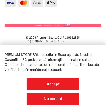
© 2026 Premium Store, Cui Ro39922855.
Reg. Com J2018013801402.
PREMIUM STORE SRL cu sediul in București, str. Nicolae
Caramfil nr 87, prelucrează informații personale în calitate de
Operator de date cu caracter personal. Informațiile colectate
vor fi utilizate în următoarele scopuri:
PROTECTIA CONSUMATORILOR - A.N.P.C.
Accept
Nu accept