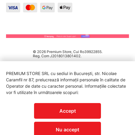
© 2026 Premium Store, Cui Ro39922855.
Reg. Com J2018013801402.
PREMIUM STORE SRL cu sediul in București, str. Nicolae
Caramfil nr 87, prelucrează informații personale în calitate de
Operator de date cu caracter personal. Informațiile colectate
vor fi utilizate în următoarele scopuri:
PROTECTIA CONSUMATORILOR - A.N.P.C.
Accept
Nu accept