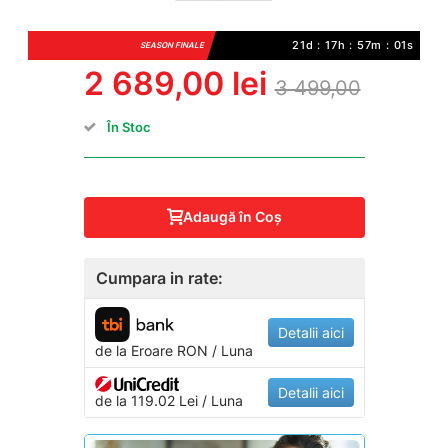
21d : 17h : 57m : 00s
SEASON FINALE
2 689,00 lei
3 499,00
În Stoc
Adaugă în Coş
Cumpara in rate:
Detalii aici
de la
Eroare
RON / Luna
Detalii aici
de la 119.02 Lei / Luna