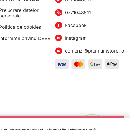
Prelucrare datelor
0771048811
personale
Facebook
Politica de cookies
Instagram
Informatii privind DEEE
comenzi@premiumstore.ro
 cu caracter personal. Informațiile colectate vor fi