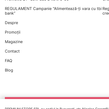
REGULAMENT Campanie "Alimentează-ți vara cu tbi
Reg
bank”
cre
Despre
Promoții
Magazine
Contact
FAQ
Blog
PREMIUM STORE SRL cu sediul in București, str. Nicolae Caramfil nr