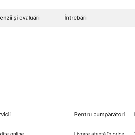
nzii și evaluări
Întrebări
vicii
Pentru cumpărători
dite online
Livrare atentă în orice