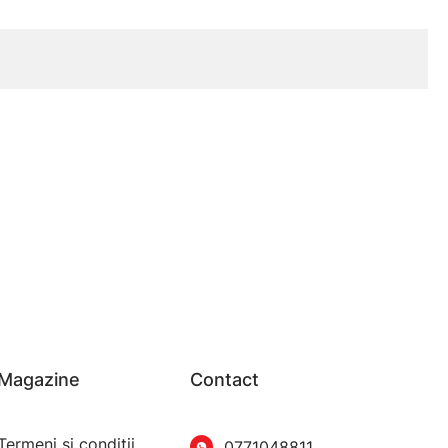
Magazine
Contact
Termeni şi condiţii
0771048811