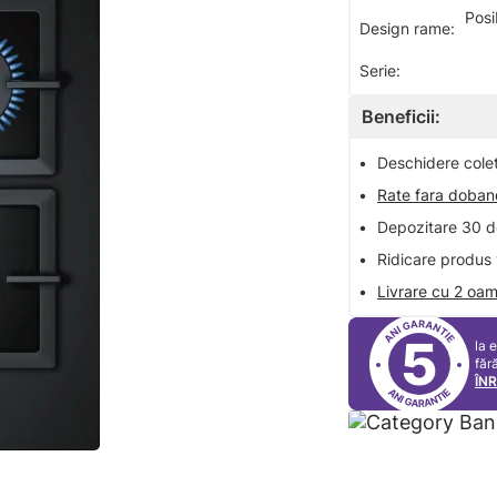
Posi
Design rame:
Serie:
Beneficii:
•
Deschidere colet 
•
Rate fara doba
•
Depozitare 30 de
•
Ridicare produs 
•
Livrare cu 2 oam
5
la 
făr
ÎN