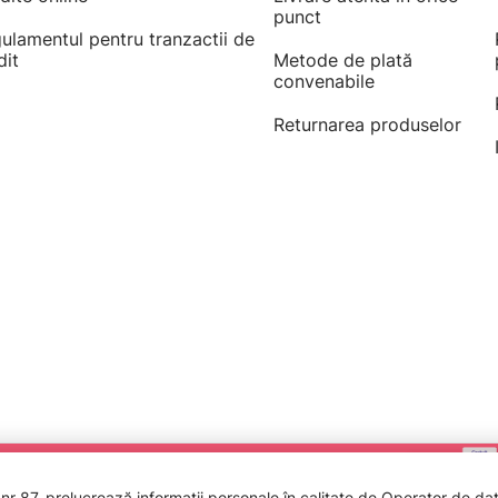
punct
ulamentul pentru tranzactii de
dit
Metode de plată
convenabile
Returnarea produselor
 87, prelucrează informații personale în calitate de Operator de date