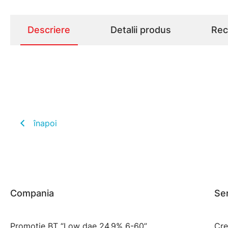
Descriere
Detalii produs
Rece
înapoi
Compania
Ser
Promotie BT “Low dae 24.9% 6-60”
Cre