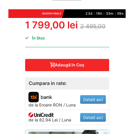
23d : 18h : 35m : 09s
SEASON FINALE
1 799,00 lei
2 495,00
În Stoc
Adaugă în Coş
Cumpara in rate:
Detalii aici
de la
Eroare
RON / Luna
Detalii aici
de la 82.94 Lei / Luna