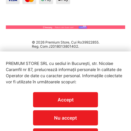
© 2026 Premium Store, Cui Ro39922855.
Reg. Com J2018013801402.
PREMIUM STORE SRL cu sediul in București, str. Nicolae
Caramfil nr 87, prelucrează informații personale în calitate de
Operator de date cu caracter personal. Informațiile colectate
vor fi utilizate în următoarele scopuri:
PROTECTIA CONSUMATORILOR - A.N.P.C.
Accept
Nu accept