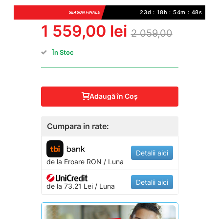
23d : 18h : 54m : 48s
SEASON FINALE
1 559,00 lei
2 059,00
În Stoc
Adaugă în Coş
Cumpara in rate:
Detalii aici
de la
Eroare
RON / Luna
Detalii aici
de la 73.21 Lei / Luna