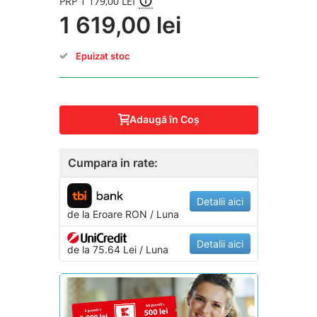
PRP 1 179,00 LEI
1 619,00 lei
Epuizat stoc
Adaugă în Coş
Cumpara in rate:
Detalii aici
de la
Eroare
RON / Luna
Detalii aici
de la 75.64 Lei / Luna