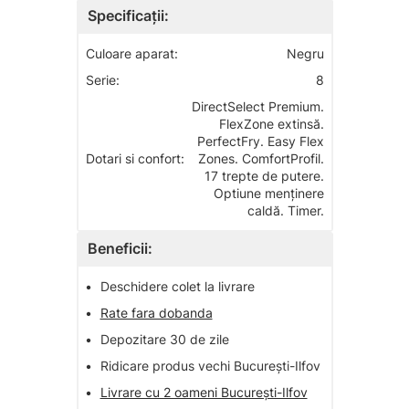
Specificații:
Culoare aparat:
Negru
Serie:
8
DirectSelect Premium.
FlexZone extinsă.
PerfectFry. Easy Flex
Dotari si confort:
Zones. ComfortProfil.
17 trepte de putere.
Optiune menținere
caldă. Timer.
Beneficii:
•
Deschidere colet la livrare
•
Rate fara dobanda
•
Depozitare 30 de zile
•
Ridicare produs vechi București-Ilfov
•
Livrare cu 2 oameni București-Ilfov