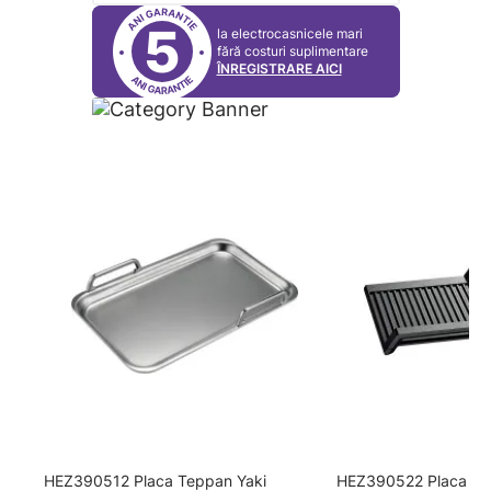
5
la electrocasnicele mari
fără costuri suplimentare
ÎNREGISTRARE AICI
HEZ390512 Placa Teppan Yaki
HEZ390522 Placa gril