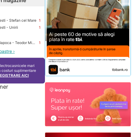
 în magazine
sti - Stefan cel Mare
1
ti - Unirii
1
Premium Store Cluj-Napoca - Teodor Mihali
1
oastre ›
electrocasnicele mari
ă costuri suplimentare
REGISTRARE AICI