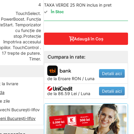
4
TAXA VERDE 25 RON inclus in pret
În Stoc
TouchSelect.
PowerBoost. Funcția
eStart. Temporizator
cu funcție de
stop.Protecție
Adaugă în Coş
împotriva accesului
opiilor. TouchControl .
17 trepte de putere.
Cumpara in rate:
Timer.
Detalii aici
de la
Eroare
RON / Luna
la livrare
Detalii aici
nda
de la 86.59 Lei / Luna
 zile
vechi București-Ilfov
eni București-Ilfov