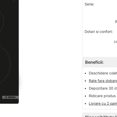
Serie:
R
Dotari si confort:
c
Beneficii:
•
Deschidere colet 
•
Rate fara doba
•
Depozitare 30 de
•
Ridicare produs 
•
Livrare cu 2 oam