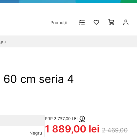
Promoții
gru
 60 cm seria 4
PRP 2 737,00 LEI
1 889,00 lei
2 469,00
Negru