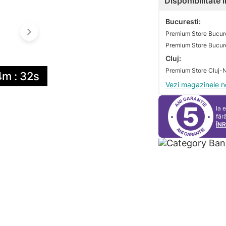
Disponibilitate
Bucuresti:
Premium Store Bucure
Premium Store Bucures
Cluj:
4m : 31s
Vezi magazinele n
5
la 
făr
ÎN