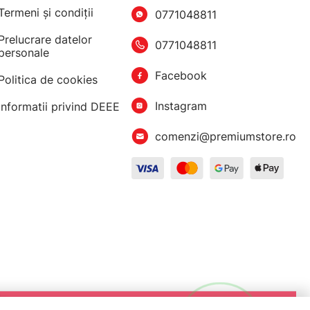
Termeni şi condiţii
0771048811
Prelucrare datelor
0771048811
personale
Facebook
Politica de cookies
Instagram
Informatii privind DEEE
comenzi@premiumstore.ro