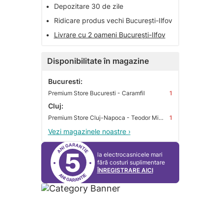
•
Depozitare 30 de zile
•
Ridicare produs vechi București-Ilfov
•
Livrare cu 2 oameni București-Ilfov
Disponibilitate în magazine
Bucuresti:
Premium Store Bucuresti - Caramfil
1
Cluj:
Premium Store Cluj-Napoca - Teodor Mihali
1
Vezi magazinele noastre ›
5
la electrocasnicele mari
fără costuri suplimentare
ÎNREGISTRARE AICI