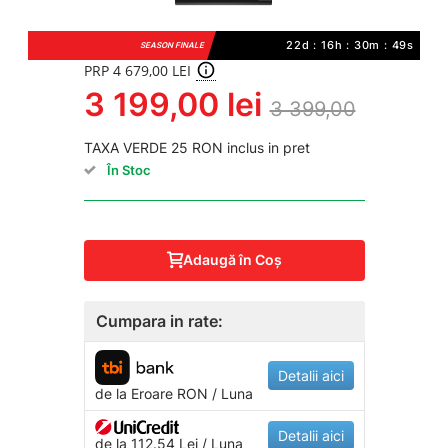
22d : 16h : 30m : 49s
SEASON FINALE
PRP 4 679,00 LEI
3 199,00 lei
3 399,00
TAXA VERDE 25 RON inclus in pret
În Stoc
Adaugă în Coş
Cumpara in rate:
Detalii aici
de la
Eroare
RON / Luna
Detalii aici
de la 112.54 Lei / Luna