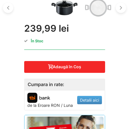
239,99 lei
În Stoc
Adaugă în Coş
Cumpara in rate:
Detalii aici
de la
Eroare
RON / Luna