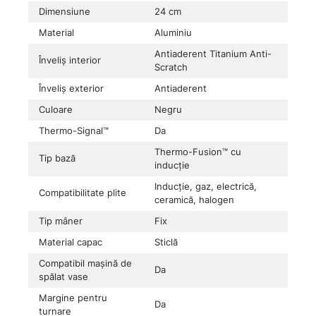
Dimensiune
24 cm
Material
Aluminiu
Antiaderent Titanium Anti-
Înveliș interior
Scratch
Înveliș exterior
Antiaderent
Culoare
Negru
Thermo-Signal™
Da
Thermo-Fusion™ cu
Tip bază
inducție
Inducție, gaz, electrică,
Compatibilitate plite
ceramică, halogen
Tip mâner
Fix
Material capac
Sticlă
Compatibil mașină de
Da
spălat vase
Margine pentru
Da
turnare