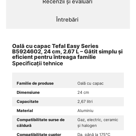
Recenzii și evaluări
Întrebări
Oală cu capac Tefal Easy Series
B5924602, 24 cm, 2.67 L – Gătit simplu și
eficient pentru întreaga familie
Specificații tehnice
Familie de produse
Oală cu capac
Dimensiune
24 cm
Capacitate
2,67 litri
Material
Aluminiu
Compatibilitate surse de
Gaz, electric, ceramic
căldură
și halogen
Compatibilitate cuptor
Da, până la 175°C