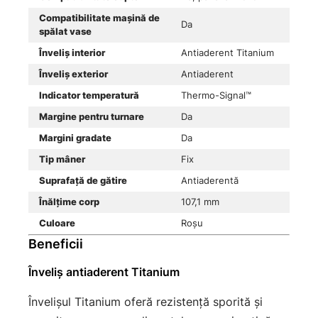
Compatibilitate mașină de
Da
spălat vase
Înveliș interior
Antiaderent Titanium
Înveliș exterior
Antiaderent
Indicator temperatură
Thermo-Signal™
Margine pentru turnare
Da
Margini gradate
Da
Tip mâner
Fix
Suprafață de gătire
Antiaderentă
Înălțime corp
107,1 mm
Culoare
Roșu
Beneficii
Înveliș antiaderent Titanium
Învelișul Titanium oferă rezistență sporită și