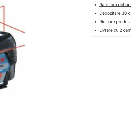
•
Rate fara doba
•
Depozitare 30 de
•
Ridicare produs 
•
Livrare cu 2 oam