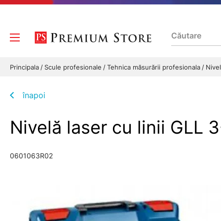
Principala
Scule profesionale
Tehnica măsurării profesionala
Nive
înapoi
Nivelă laser cu linii G
0601063R02