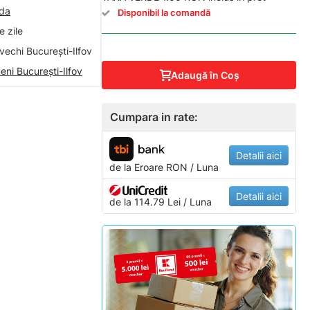
nda
Disponibil la comandă
 zile
vechi București-Ilfov
eni București-Ilfov
Adaugă în Coş
Cumpara in rate:
Detalii aici
de la
Eroare
RON / Luna
Detalii aici
de la 114.79 Lei / Luna