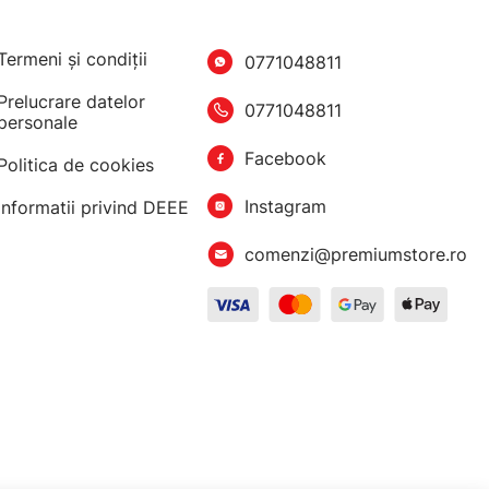
Termeni şi condiţii
0771048811
Prelucrare datelor
0771048811
personale
Facebook
Politica de cookies
Instagram
Informatii privind DEEE
comenzi@premiumstore.ro