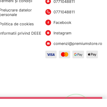
Termeni şi condiţii
0771048811
Prelucrare datelor
0771048811
personale
Facebook
Politica de cookies
Instagram
Informatii privind DEEE
comenzi@premiumstore.ro