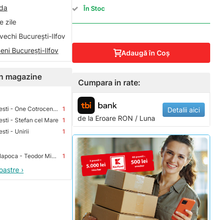
nda
În Stoc
 zile
vechi București-Ilfov
eni București-Ilfov
Adaugă în Coş
 în magazine
Cumpara in rate:
Premium Store Bucuresti - One Cotroceni Park
1
Detalii aici
de la
Eroare
RON / Luna
sti - Stefan cel Mare
1
ti - Unirii
1
Premium Store Cluj-Napoca - Teodor Mihali
1
oastre ›