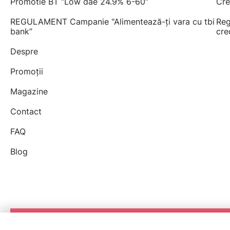
Promotie BT “Low dae 24.9% 6-60”
Cre
REGULAMENT Campanie "Alimentează-ți vara cu tbi
Reg
bank”
cre
Despre
Promoții
Magazine
Contact
FAQ
Blog