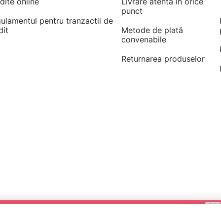
dite online
Livrare atentă în orice
punct
ulamentul pentru tranzactii de
dit
Metode de plată
convenabile
Returnarea produselor