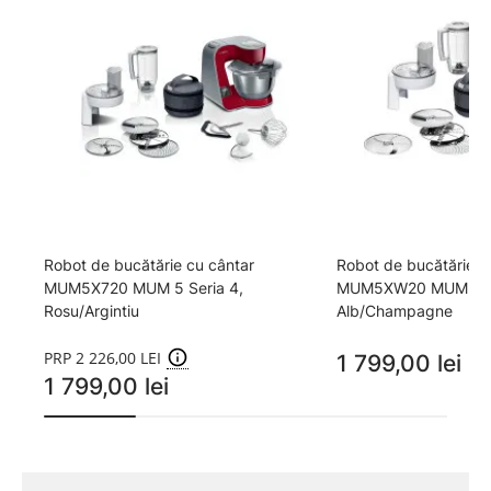
Robot de bucătărie cu cântar
Robot de bucătărie c
MUM5X720 MUM 5 Seria 4,
MUM5XW20 MUM 5 Se
Rosu/Argintiu
Alb/Champagne
PRP 2 226,00 LEI
1 799,00 lei
1 
1 799,00 lei