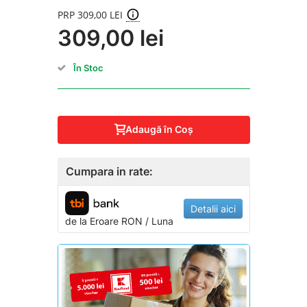
PRP 309,00 LEI
309,00 lei
În Stoc
Adaugă în Coş
Cumpara in rate:
Detalii aici
de la
Eroare
RON / Luna