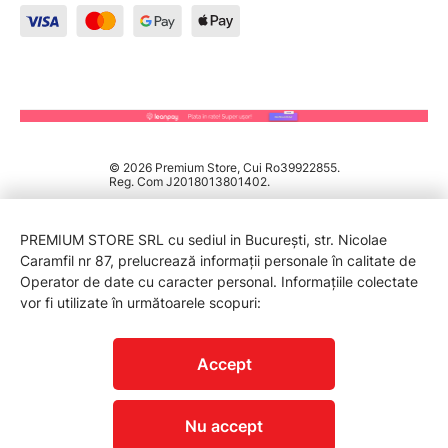
© 2026 Premium Store, Cui Ro39922855.
Reg. Com J2018013801402.
PREMIUM STORE SRL cu sediul in București, str. Nicolae
Caramfil nr 87, prelucrează informații personale în calitate de
Operator de date cu caracter personal. Informațiile colectate
vor fi utilizate în următoarele scopuri:
PROTECTIA CONSUMATORILOR - A.N.P.C.
Accept
Nu accept