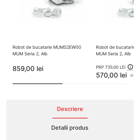
Robot de bucatarie MUMS2EW00
Robot de bucatari
MUM Seria 2, Alb
MUM Seria 2, Alb
PRP 739,00 LEI
859,00 lei
570,00 lei
620,
Descriere
Detalii produs