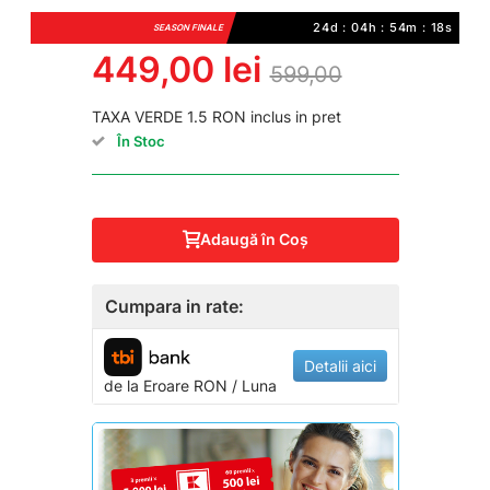
24d : 04h : 54m : 18s
SEASON FINALE
449,00 lei
599,00
TAXA VERDE 1.5 RON inclus in pret
În Stoc
Adaugă în Coş
Cumpara in rate:
Detalii aici
de la
Eroare
RON / Luna