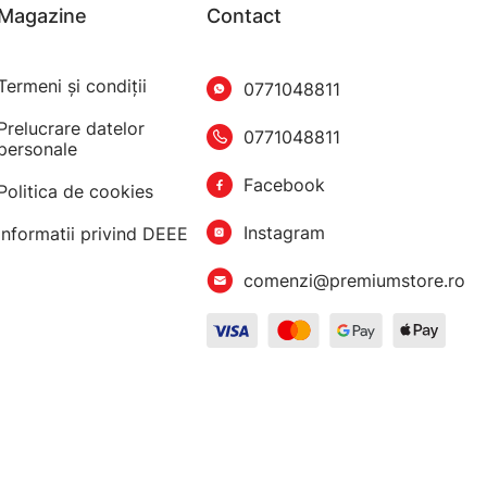
Magazine
Contact
Termeni şi condiţii
0771048811
Prelucrare datelor
0771048811
personale
Facebook
Politica de cookies
Instagram
Informatii privind DEEE
comenzi@premiumstore.ro