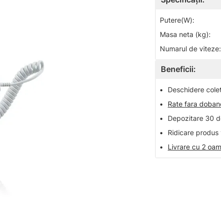
Putere(W):
Masa neta (kg):
Numarul de viteze:
Beneficii:
•
Deschidere colet 
•
Rate fara doba
•
Depozitare 30 de
•
Ridicare produs 
•
Livrare cu 2 oam