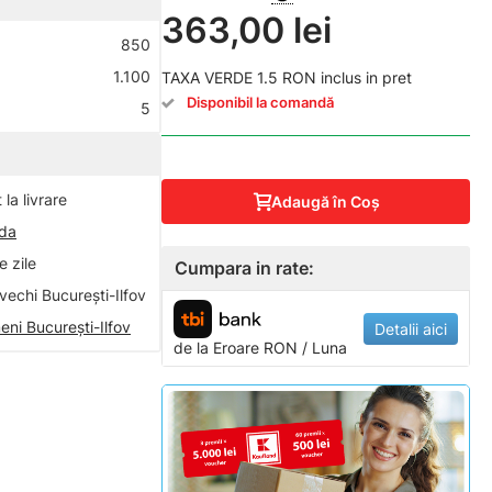
363,00 lei
850
1.100
TAXA VERDE 1.5 RON inclus in pret
Disponibil la comandă
5
la livrare
Adaugă în Coş
nda
 zile
Cumpara in rate:
vechi București-Ilfov
eni București-Ilfov
Detalii aici
de la
Eroare
RON / Luna