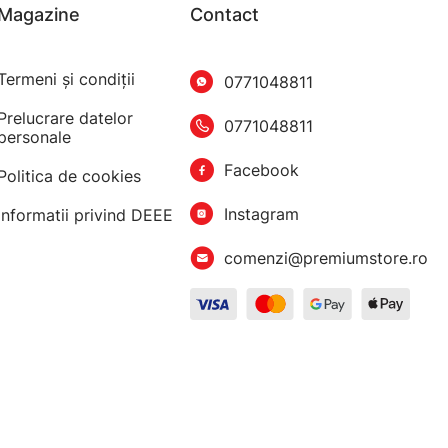
Magazine
Contact
Termeni şi condiţii
0771048811
Prelucrare datelor
0771048811
personale
Facebook
Politica de cookies
Instagram
Informatii privind DEEE
comenzi@premiumstore.ro