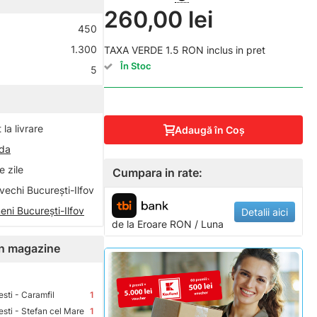
260,00 lei
450
1.300
TAXA VERDE 1.5 RON inclus in pret
În Stoc
5
la livrare
Adaugă în Coş
nda
 zile
Cumpara in rate:
vechi București-Ilfov
eni București-Ilfov
Detalii aici
de la
Eroare
RON / Luna
 în magazine
sti - Caramfil
1
sti - Stefan cel Mare
1