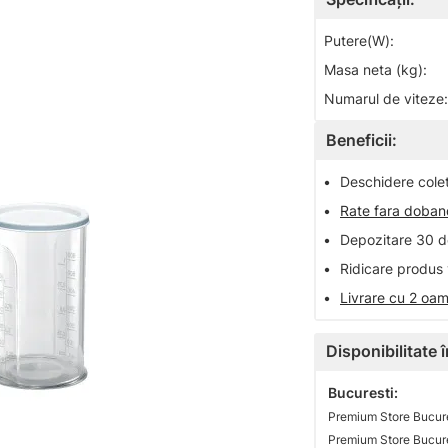
Putere(W):
Masa neta (kg):
Numarul de viteze:
Beneficii:
•
Deschidere colet 
•
Rate fara doba
•
Depozitare 30 de
•
Ridicare produs 
•
Livrare cu 2 oam
Disponibilitate
Bucuresti:
Premium Store Bucure
Premium Store Bucure