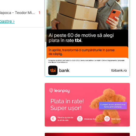
Premium Store Cluj-Napoca - Teodor Mihali
1
oastre ›