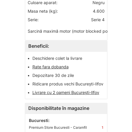
Culoare aparat:
Negru
Masa neta (kg):
4.600
Serie:
Serie 4
1900
Sarcină maximă motor (motor blocked power):
W
Beneficii:
•
Deschidere colet la livrare
•
Rate fara dobanda
•
Depozitare 30 de zile
•
Ridicare produs vechi București-Ilfov
•
Livrare cu 2 oameni București-Ilfov
Disponibilitate în magazine
Bucuresti:
Premium Store Bucuresti - Caramfil
1