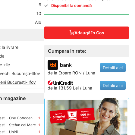
6
Disponibil la comandă
10
Alb
Adaugă în Coş
la livrare
Cumpara in rate:
nda
 zile
Detalii aici
de la
Eroare
RON / Luna
vechi București-Ilfov
eni București-Ilfov
Detalii aici
de la 131.59 Lei / Luna
 în magazine
Premium Store Bucuresti - One Cotroceni Park
1
sti - Stefan cel Mare
1
ti - Unirii
1