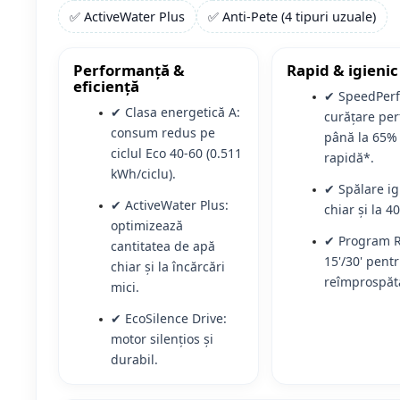
✅ ActiveWater Plus
✅ Anti-Pete (4 tipuri uzuale)
Performanță &
Rapid & igienic
eficiență
✔ SpeedPerf
✔ Clasa energetică A:
curățare per
consum redus pe
până la 65%
ciclul Eco 40-60 (0.511
rapidă*.
kWh/ciclu).
✔ Spălare ig
✔ ActiveWater Plus:
chiar și la 40
optimizează
✔ Program 
cantitatea de apă
15'/30' pent
chiar și la încărcări
reîmprospăt
mici.
✔ EcoSilence Drive:
motor silențios și
durabil.