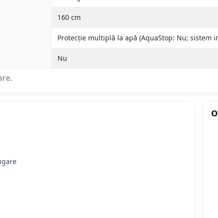
160 cm
Protecție multiplă la apă (AquaStop: Nu; sistem i
Nu
are.
O
fugare