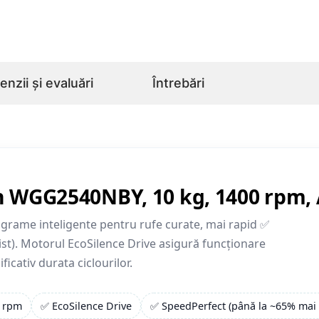
nzii și evaluări
Întrebări
 WGG2540NBY, 10 kg, 1400 rpm, A
ograme inteligente pentru rufe curate, mai rapid ✅
sist). Motorul EcoSilence Drive asigură funcționare
icativ durata ciclo­urilor.
 rpm
✅ EcoSilence Drive
✅ SpeedPerfect (până la ~65% mai 