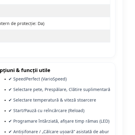
ntern de protecție: Da)
pțiuni & funcții utile
✔ SpeedPerfect (VarioSpeed)
✔ Selectare pete, Prespălare, Clătire suplimentară
✔ Selectare temperatură & viteză stoarcere
✔ Start/Pauză cu reîncărcare (Reload)
✔ Programare întârziată, afișare timp rămas (LED)
✔ Antișifonare / „Călcare ușoară” asistată de abur