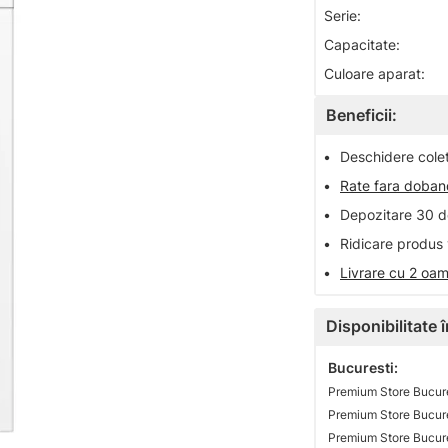
Serie:
Capacitate:
Culoare aparat:
Beneficii:
•
Deschidere colet 
•
Rate fara doba
•
Depozitare 30 de
•
Ridicare produs 
•
Livrare cu 2 oam
Disponibilitate
Bucuresti:
Premium Store Bucure
Premium Store Bucures