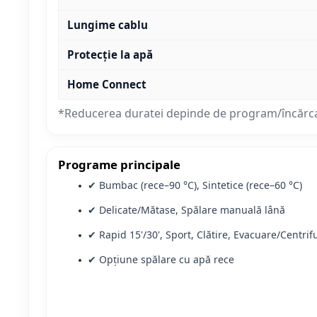
Lungime cablu
Protecție la apă
Home Connect
*Reducerea duratei depinde de program/încărc
Programe principale
✔ Bumbac (rece–90 °C), Sintetice (rece–60 °C)
✔ Delicate/Mătase, Spălare manuală lână
✔ Rapid 15'/30', Sport, Clătire, Evacuare/Centri
✔ Opțiune spălare cu apă rece