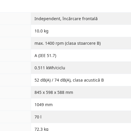
Independent, încărcare frontală
10.0 kg
max. 1400 rpm (clasa stoarcere B)
A (IEE 51.7)
0.511 kWh/ciclu
52 dB(A) / 74 dB(A), clasa acustică B
845 x 598 x 588 mm
1049 mm
70 l
72.3 kg