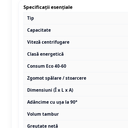
Specificații esențiale
Tip
Capacitate
Viteză centrifugare
Clasă energetică
Consum Eco 40-60
Zgomot spălare / stoarcere
Dimensiuni (Î x L x A)
Adâncime cu ușa la 90°
Volum tambur
Greutate netă