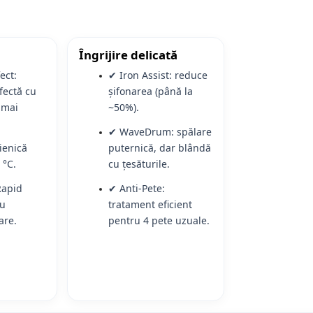
Îngrijire delicată
ect:
✔ Iron Assist: reduce
fectă cu
șifonarea (până la
 mai
~50%).
✔ WaveDrum: spălare
ienică
puternică, dar blândă
 °C.
cu țesăturile.
Rapid
✔ Anti-Pete:
ru
tratament eficient
are.
pentru 4 pete uzuale.