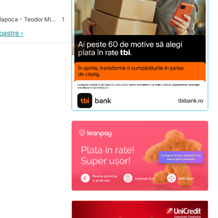
Premium Store Cluj-Napoca - Teodor Mihali
1
oastre ›