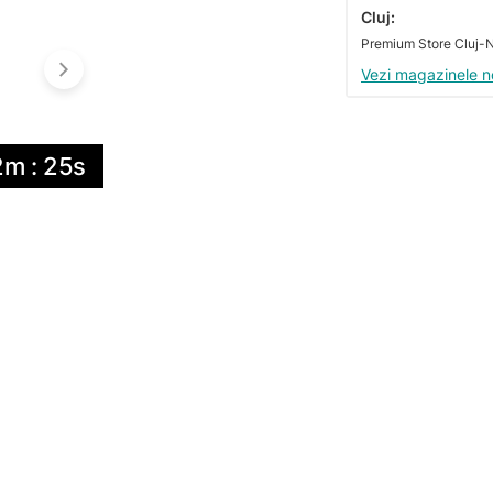
Cluj:
Vezi magazinele n
2m : 24s