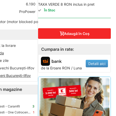
6.190
TAXA VERDE 8 RON inclus in pret
În Stoc
ProPower
2200
tor (motor blocked power):
W
Adaugă în Coş
la livrare
Cumpara in rate:
nda
 zile
Detalii aici
vechi București-Ilfov
de la
Eroare
RON / Luna
eni București-Ilfov
 în magazine
sti - Caramfil
3
Premium Store Bucuresti - One Cotroceni Park
1