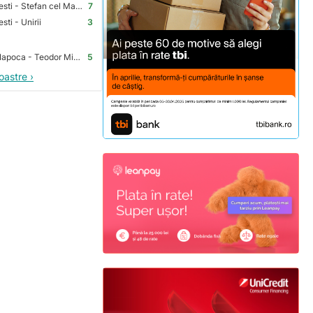
Premium Store Bucuresti - Stefan cel Mare
7
ti - Unirii
3
Premium Store Cluj-Napoca - Teodor Mihali
5
oastre ›