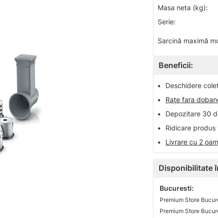
Masa neta (kg):
Serie:
Sarcină maximă mo
Beneficii:
•
Deschidere colet 
•
Rate fara doba
•
Depozitare 30 de
•
Ridicare produs 
•
Livrare cu 2 oam
Disponibilitate
Bucuresti:
Premium Store Bucure