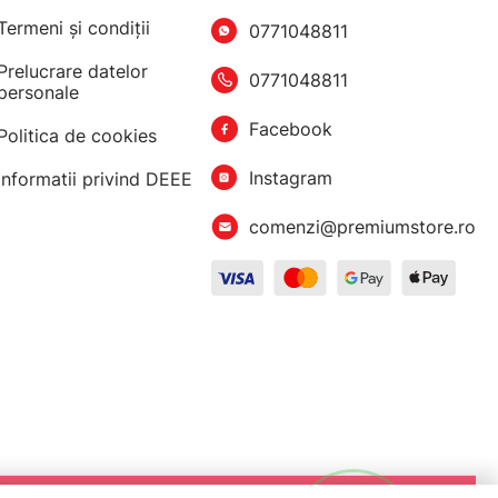
Termeni şi condiţii
0771048811
Prelucrare datelor
0771048811
personale
Facebook
Politica de cookies
Instagram
Informatii privind DEEE
comenzi@premiumstore.ro