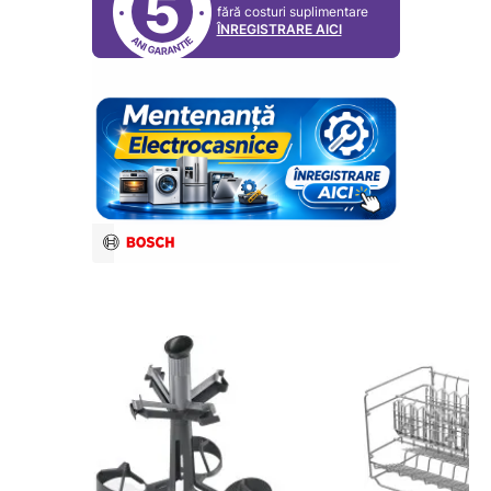
5
fără costuri suplimentare
ÎNREGISTRARE AICI