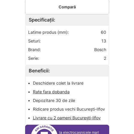
Compară
Specificații:
Latime produs (mm):
60
Seturi:
13
Brand:
Bosch
Serie:
2
Beneficii:
•
Deschidere colet la livrare
•
Rate fara dobanda
•
Depozitare 30 de zile
•
Ridicare produs vechi București-Ilfov
•
Livrare cu 2 oameni București-Ilfov
la electrocasnicele mari