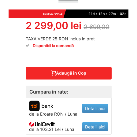
21d : 12h : 27m : 02s
SEASON FINALE
2 299,00 lei
2 699,00
TAXA VERDE 25 RON inclus in pret
Disponibil la comandă
Adaugă în Coş
Cumpara in rate:
Detalii aici
de la
Eroare
RON / Luna
Detalii aici
de la 103.21 Lei / Luna