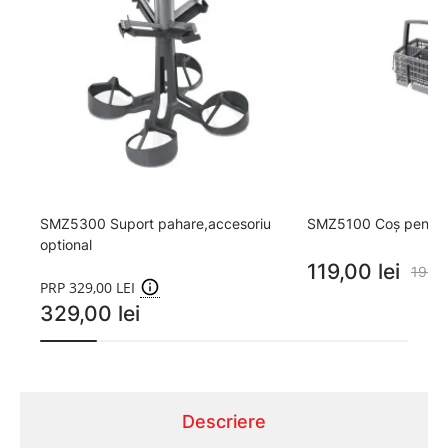
SMZ5300 Suport pahare,accesoriu
SMZ5100 Coș pentru
optional
119,00 lei
199,0
PRP 329,00 LEI
329,00 lei
Descriere