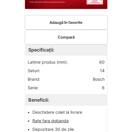
Adaugă în favorite
Compară
Specificații:
Latime produs (mm):
60
Seturi:
14
Brand:
Bosch
Serie:
6
Beneficii:
•
Deschidere colet la livrare
•
Rate fara dobanda
•
Depozitare 30 de zile