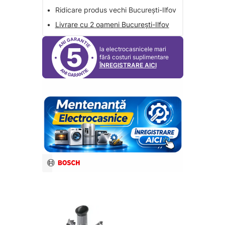
•
Ridicare produs vechi București-Ilfov
•
Livrare cu 2 oameni București-Ilfov
5
la electrocasnicele mari
fără costuri suplimentare
ÎNREGISTRARE AICI