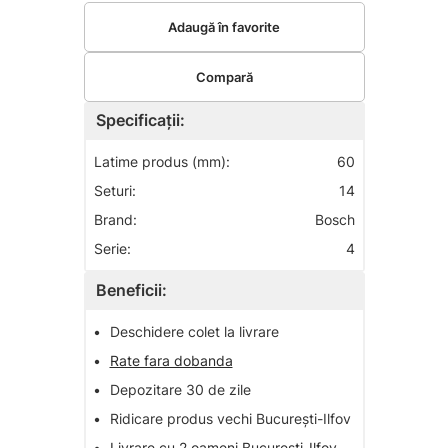
Adaugă în favorite
Compară
Specificații:
Latime produs (mm):
60
Seturi:
14
Brand:
Bosch
Serie:
4
Beneficii:
•
Deschidere colet la livrare
•
Rate fara dobanda
•
Depozitare 30 de zile
•
Ridicare produs vechi București-Ilfov
•
Livrare cu 2 oameni București-Ilfov