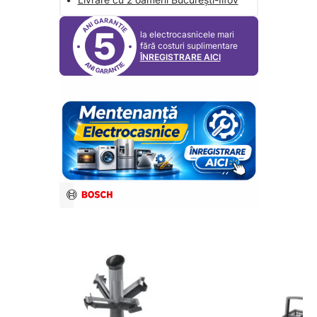
5
la electrocasnicele mari
fără costuri suplimentare
ÎNREGISTRARE AICI