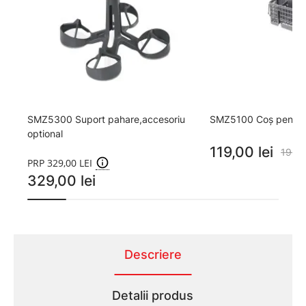
SMZ5300 Suport pahare,accesoriu
SMZ5100 Coș pentru
optional
119,00 lei
199,0
PRP 329,00 LEI
329,00 lei
Descriere
Detalii produs