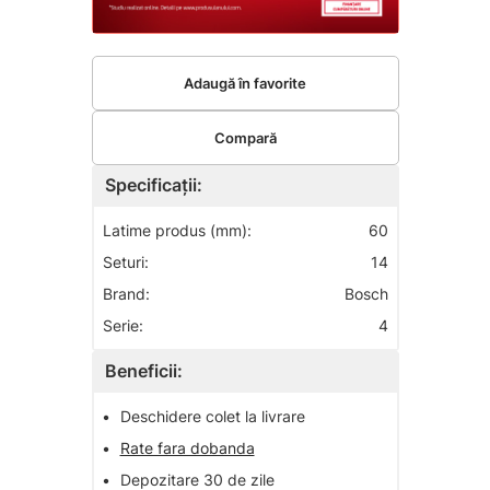
Adaugă în favorite
Compară
Specificații:
Latime produs (mm):
60
Seturi:
14
Brand:
Bosch
Serie:
4
Beneficii:
•
Deschidere colet la livrare
•
Rate fara dobanda
•
Depozitare 30 de zile