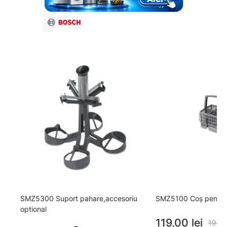
SMZ5300 Suport pahare,accesoriu
SMZ5100 Coș pentru
optional
119,00 lei
199,0