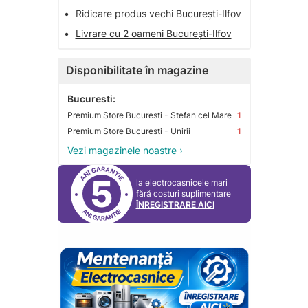
•
Ridicare produs vechi București-Ilfov
•
Livrare cu 2 oameni București-Ilfov
Disponibilitate în magazine
Bucuresti:
Premium Store Bucuresti - Stefan cel Mare
1
Premium Store Bucuresti - Unirii
1
Vezi magazinele noastre ›
5
la electrocasnicele mari
fără costuri suplimentare
ÎNREGISTRARE AICI