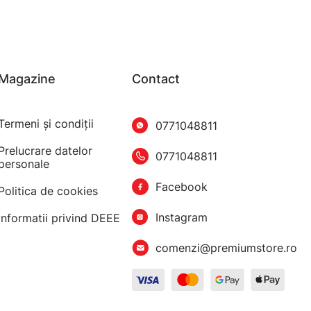
Magazine
Contact
Termeni şi condiţii
0771048811
Prelucrare datelor
0771048811
personale
Facebook
Politica de cookies
Instagram
Informatii privind DEEE
comenzi@premiumstore.ro