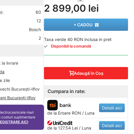
2 899,00 lei
):
60
12
+ CADOU
Bosch
2
Taxa verde 40 RON inclusa in pret
Disponibil la comandă
la livrare
nda
Adaugă în Coş
 zile
vechi București-Ilfov
Cumpara in rate:
eni București-Ilfov
Detalii aici
electrocasnicele mari
de la
Eroare
RON / Luna
ă costuri suplimentare
REGISTRARE AICI
Detalii aici
de la 127.54 Lei / Luna