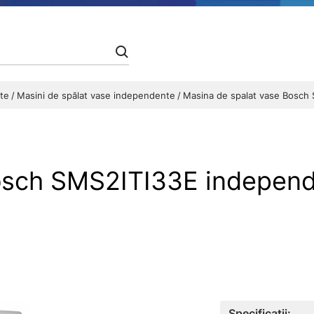
nte
Masini de spălat vase independente
Masina de spalat vase Bosch 
osch SMS2ITI33E independe
Specificații: