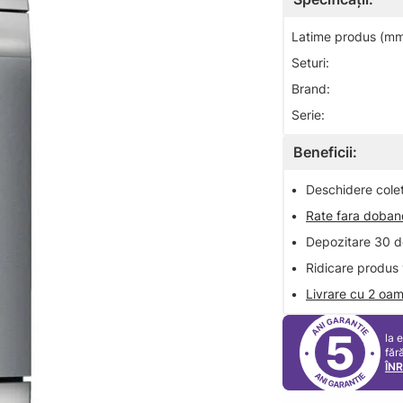
Latime produs (mm
Seturi:
Brand:
Serie:
Beneficii:
•
Deschidere colet 
•
Rate fara doba
•
Depozitare 30 de
•
Ridicare produs 
•
Livrare cu 2 oam
5
la 
făr
ÎN