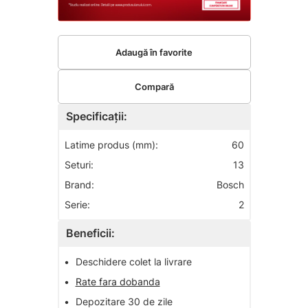
Adaugă în favorite
Compară
Specificații:
Latime produs (mm):
60
Seturi:
13
Brand:
Bosch
Serie:
2
Beneficii:
•
Deschidere colet la livrare
•
Rate fara dobanda
•
Depozitare 30 de zile