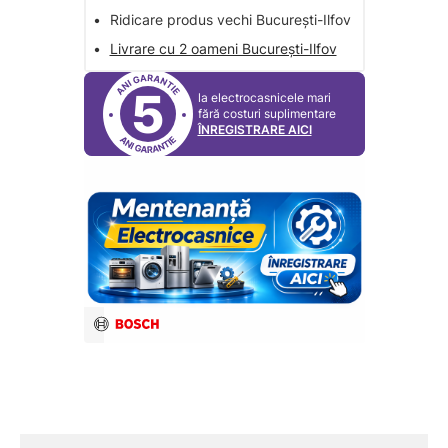
•
Ridicare produs vechi București-Ilfov
•
Livrare cu 2 oameni București-Ilfov
5
la electrocasnicele mari
fără costuri suplimentare
ÎNREGISTRARE AICI