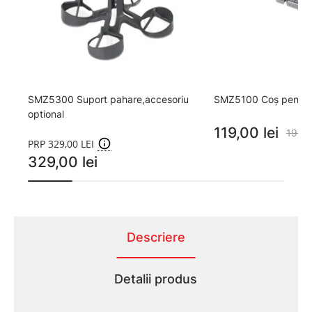
SMZ5300 Suport pahare,accesoriu
SMZ5100 Coș pentru
optional
119,00 lei
199,0
PRP 329,00 LEI
329,00 lei
Descriere
Detalii produs