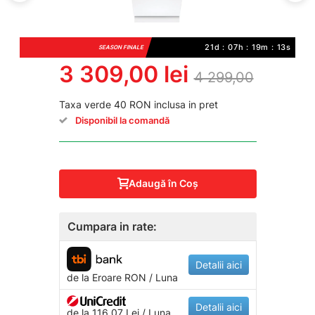
21d : 07h : 19m : 13s
SEASON FINALE
3 309,00 lei
4 299,00
Taxa verde 40 RON inclusa in pret
Disponibil la comandă
Adaugă în Coş
Cumpara in rate:
Detalii aici
de la
Eroare
RON / Luna
Detalii aici
de la 116.07 Lei / Luna