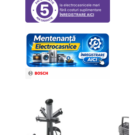
5
la electrocasnicele mari
fără costuri suplimentare
ÎNREGISTRARE AICI