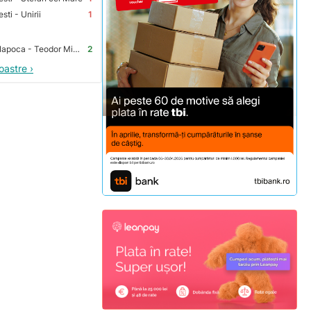
ti - Unirii
1
Premium Store Cluj-Napoca - Teodor Mihali
2
oastre ›