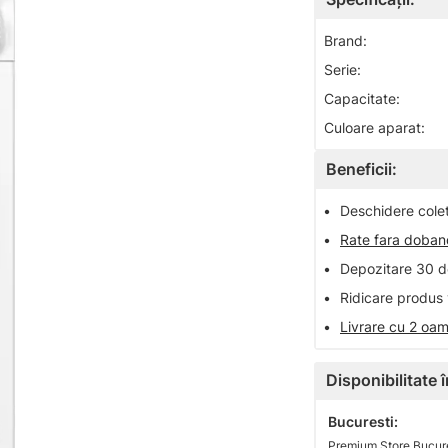
Brand:
Serie:
Capacitate:
Culoare aparat:
Beneficii:
•
Deschidere colet 
•
Rate fara doba
•
Depozitare 30 de
•
Ridicare produs 
•
Livrare cu 2 oam
Disponibilitate
Bucuresti:
Premium Store Bucure