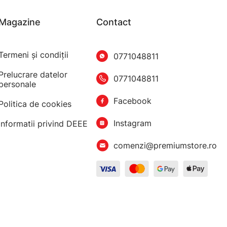
Magazine
Contact
Termeni şi condiţii
0771048811
Prelucrare datelor
0771048811
personale
Facebook
Politica de cookies
Instagram
Informatii privind DEEE
comenzi@premiumstore.ro