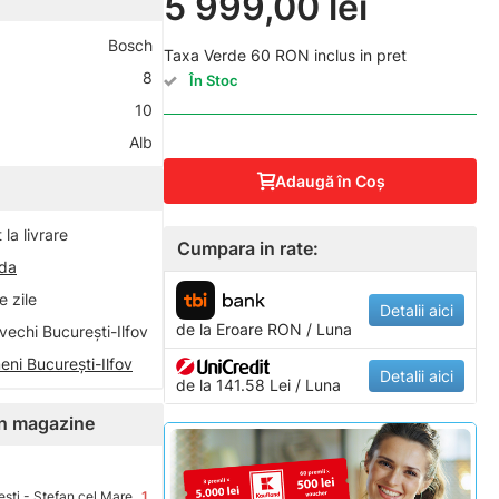
5 999,00 lei
Bosch
Taxa Verde 60 RON inclus in pret
8
În Stoc
10
Alb
Adaugă în Coş
la livrare
Cumpara in rate:
nda
 zile
Detalii aici
de la
Eroare
RON / Luna
vechi București-Ilfov
eni București-Ilfov
Detalii aici
de la 141.58 Lei / Luna
 în magazine
sti - Stefan cel Mare
1