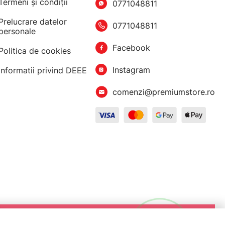
Termeni şi condiţii
0771048811
Prelucrare datelor
0771048811
personale
Facebook
Politica de cookies
Instagram
Informatii privind DEEE
comenzi@premiumstore.ro