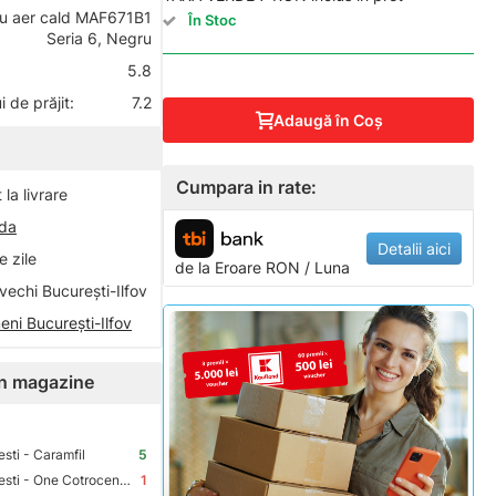
cu aer cald MAF671B1
În Stoc
Seria 6, Negru
5.8
 de prăjit:
7.2
Adaugă în Coş
Cumpara in rate:
la livrare
nda
Detalii aici
 zile
de la
Eroare
RON / Luna
vechi București-Ilfov
eni București-Ilfov
 în magazine
sti - Caramfil
5
Premium Store Bucuresti - One Cotroceni Park
1