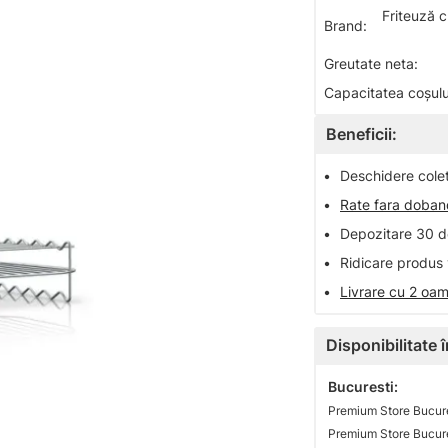
Friteuză 
Brand:
Greutate neta:
Capacitatea coșului
Beneficii:
•
Deschidere colet 
•
Rate fara doba
•
Depozitare 30 de
•
Ridicare produs 
•
Livrare cu 2 oam
Disponibilitate
Bucuresti:
Premium Store Bucure