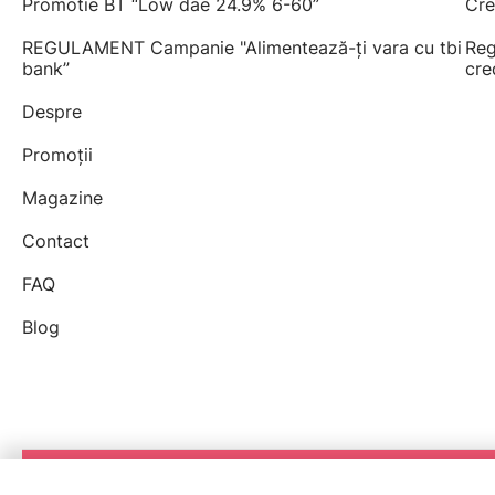
Promotie BT “Low dae 24.9% 6-60”
Cre
REGULAMENT Campanie "Alimentează-ți vara cu tbi
Reg
bank”
cre
Despre
Promoții
Magazine
Contact
FAQ
Blog