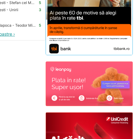
Premium Store Bucuresti - Stefan cel Mare
5
ti - Unirii
3
Premium Store Cluj-Napoca - Teodor Mihali
5
oastre ›