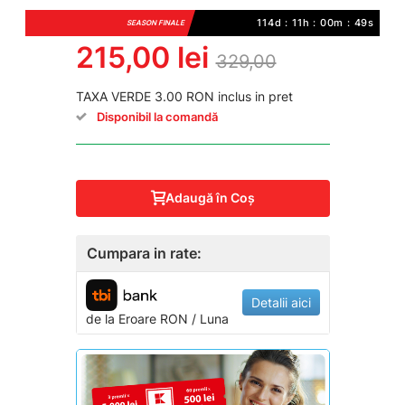
114d : 11h : 00m : 49s
SEASON FINALE
215,00 lei
329,00
TAXA VERDE 3.00 RON inclus in pret
Disponibil la comandă
Adaugă în Coş
Cumpara in rate:
Detalii aici
de la
Eroare
RON / Luna