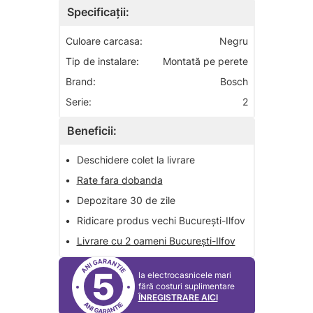
Specificații:
Culoare carcasa:
Negru
Tip de instalare:
Montată pe perete
Brand:
Bosch
Serie:
2
Beneficii:
•
Deschidere colet la livrare
•
Rate fara dobanda
•
Depozitare 30 de zile
•
Ridicare produs vechi București-Ilfov
•
Livrare cu 2 oameni București-Ilfov
5
la electrocasnicele mari
fără costuri suplimentare
ÎNREGISTRARE AICI