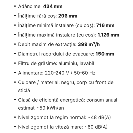
Adâncime:
434 mm
Înălţime fără coş:
296 mm
Înălţime minimă instalare (cu coş):
716 mm
Înălţime maximă instalare (cu coş):
1.126 mm
Debit maxim de extracţie:
399 m³/h
Diametrul racordului de evacuare:
150 mm
Filtru de grăsime: aluminiu, lavabil
Alimentare: 220-240 V / 50-60 Hz
Culoare / material: negru, corp cu front de
sticlă
Clasă de eficienţă energetică: consum anual
estimat ~59 kWh/an
Nivel zgomot la regim normal: ~48 dB(A)
Nivel zgomot la viteză mare: ~60 dB(A)