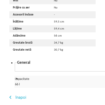
Wifi
Nu
Prăjire cu aer
Nu
Accesorii incluse
-
Înălțime
59,5 cm
Lățime
59,4 cm
Adâncime
56 cm
Greutate brută
34,7 kg
Greutate netă
30,7 kg
General
Capacitate
66 l
înapoi