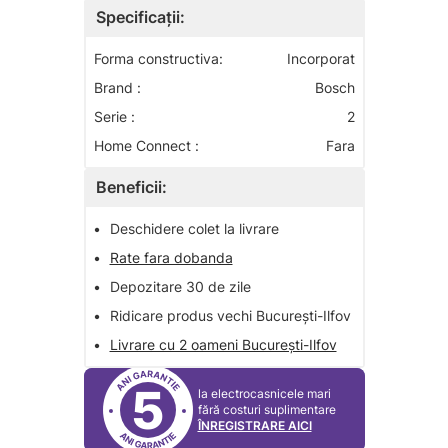
Specificații:
Forma constructiva:
Incorporat
Brand :
Bosch
Serie :
2
Home Connect :
Fara
Beneficii:
•
Deschidere colet la livrare
•
Rate fara dobanda
•
Depozitare 30 de zile
•
Ridicare produs vechi București-Ilfov
•
Livrare cu 2 oameni București-Ilfov
5
la electrocasnicele mari
fără costuri suplimentare
ÎNREGISTRARE AICI