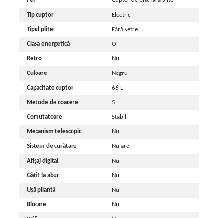
Fel
Cuptor de blat fără plite
Tip cuptor
Electric
Tipul plitei
Fără vetre
Clasa energetică
O
Retro
Nu
Culoare
Negru
Capacitate cuptor
66 L
Metode de coacere
5
Comutatoare
Stabil
Mecanism telescopic
Nu
Sistem de curățare
Nu are
Afișaj digital
Nu
Gătit la abur
Nu
Ușă pliantă
Nu
Blocare
Nu