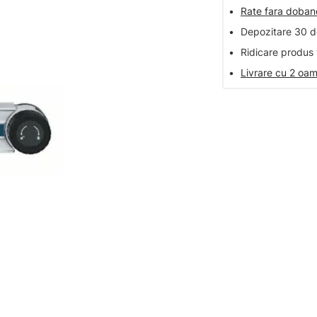
•
Rate fara doba
•
Depozitare 30 de
•
Ridicare produs 
•
Livrare cu 2 oam