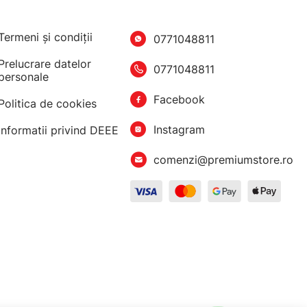
Termeni şi condiţii
0771048811
Prelucrare datelor
0771048811
personale
Facebook
Politica de cookies
Instagram
Informatii privind DEEE
comenzi@premiumstore.ro