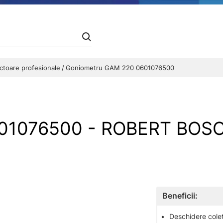
ctoare profesionale
Goniometru GAM 220 0601076500
601076500 - ROBERT BOS
Beneficii:
•
Deschidere colet 