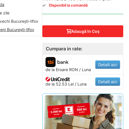
nda
Disponibil la comandă
 zile
vechi București-Ilfov
eni București-Ilfov
Adaugă în Coş
Cumpara in rate:
Detalii aici
de la
Eroare
RON / Luna
Detalii aici
de la 52.53 Lei / Luna