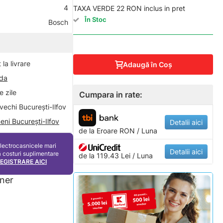
4
TAXA VERDE 22 RON inclus in pret
În Stoc
Bosch
la livrare
Adaugă în Coş
nda
 zile
Cumpara in rate:
vechi București-Ilfov
eni București-Ilfov
Detalii aici
de la
Eroare
RON / Luna
electrocasnicele mari
Detalii aici
ă costuri suplimentare
de la 119.43 Lei / Luna
REGISTRARE AICI