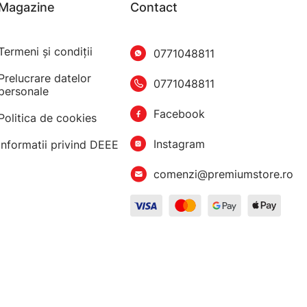
Magazine
Contact
Termeni şi condiţii
0771048811
Prelucrare datelor
0771048811
personale
Facebook
Politica de cookies
Instagram
Informatii privind DEEE
comenzi@premiumstore.ro