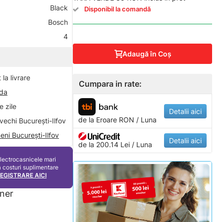
Black
Disponibil la comandă
Bosch
4
Adaugă în Coş
la livrare
Cumpara in rate:
nda
 zile
Detalii aici
de la
Eroare
RON / Luna
vechi București-Ilfov
eni București-Ilfov
Detalii aici
de la 200.14 Lei / Luna
electrocasnicele mari
ă costuri suplimentare
REGISTRARE AICI