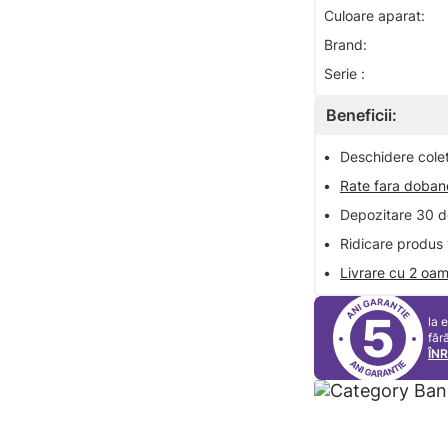
Culoare aparat:
Brand:
Serie :
Beneficii:
•
Deschidere colet 
•
Rate fara doba
•
Depozitare 30 de
•
Ridicare produs 
•
Livrare cu 2 oam
5
la 
făr
ÎN