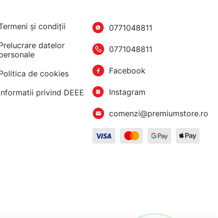
Termeni şi condiţii
0771048811
Prelucrare datelor
0771048811
personale
Facebook
Politica de cookies
Instagram
Informatii privind DEEE
comenzi@premiumstore.ro