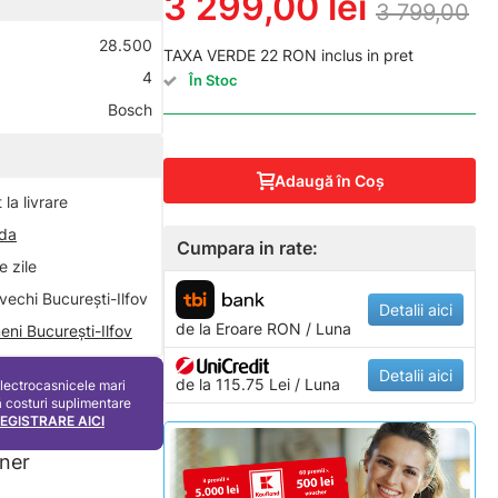
3 299,00 lei
3 799,00
28.500
TAXA VERDE 22 RON inclus in pret
4
În Stoc
Bosch
Adaugă în Coş
la livrare
nda
Cumpara in rate:
 zile
vechi București-Ilfov
Detalii aici
de la
Eroare
RON / Luna
eni București-Ilfov
Detalii aici
de la 115.75 Lei / Luna
electrocasnicele mari
ă costuri suplimentare
REGISTRARE AICI