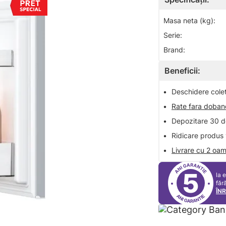
Masa neta (kg):
Serie:
Brand:
Beneficii:
•
Deschidere colet 
•
Rate fara doba
•
Depozitare 30 de
•
Ridicare produs 
•
Livrare cu 2 oam
5
la 
făr
ÎN