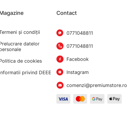
Magazine
Contact
Termeni şi condiţii
0771048811
Prelucrare datelor
0771048811
personale
Facebook
Politica de cookies
Instagram
Informatii privind DEEE
comenzi@premiumstore.ro