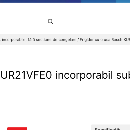
ă, încorporabile, fără secțiune de congelare
Frigider cu o usa Bosch KU
KUR21VFE0 incorporabil sub
Specificații: