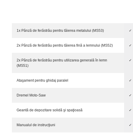
1x Pânză de ferăstrău pentru tăierea metalului (MS53)
✓
2x Pânză de ferăstrău pentru tăierea fină a lemnului (MS52)
✓
2x Pânză de ferăstrău pentru utilizarea generală în lemn
✓
(MS51)
Ataşament pentru ghidaj paralel
✓
Dremel Moto-Saw
✓
Geantă de depozitare solidă şi spaţioasă
✓
Manualul de instrucţiuni
✓