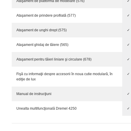
Ataşament de platformă de modelare (576)
✓
Ataşament de prindere profilată (577)
✓
Ataşament de unghi drept (575)
✓
Ataşament ghidaj de tăiere (565)
✓
Ataşament pentru tăieri liniare şi circulare (678)
✓
Fişă cu informaţii despre accesorii în noua cutie modulară, în
✓
ediţie de lux
Manual de instrucţiuni
✓
Unealta multifuncţională Dremel 4250
✓