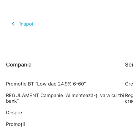
înapoi
Compania
Ser
Promotie BT “Low dae 24.9% 6-60”
Cre
REGULAMENT Campanie "Alimentează-ți vara cu tbi
Reg
bank”
cre
Despre
Promoții