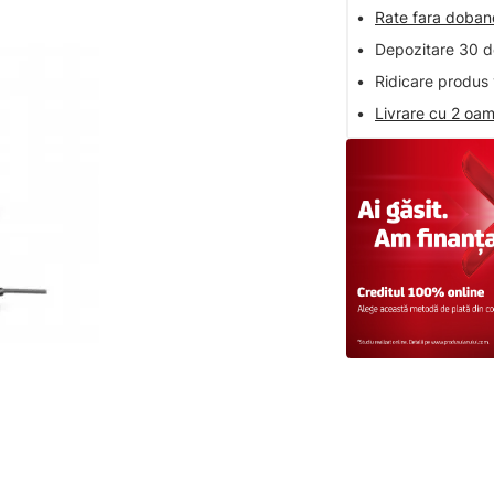
•
Rate fara doba
•
Depozitare 30 de
•
Ridicare produs 
•
Livrare cu 2 oam