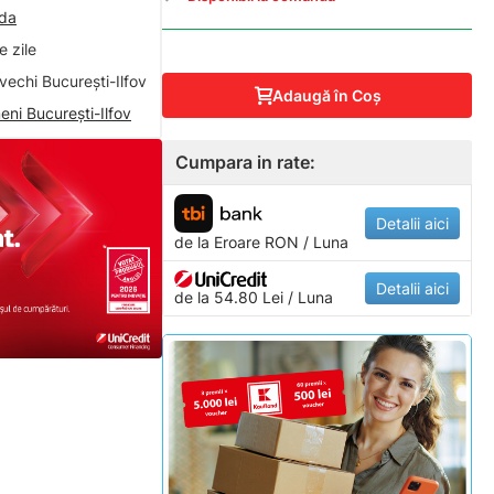
nda
 zile
vechi București-Ilfov
Adaugă în Coş
eni București-Ilfov
Cumpara in rate:
Detalii aici
de la
Eroare
RON / Luna
Detalii aici
de la 54.80 Lei / Luna