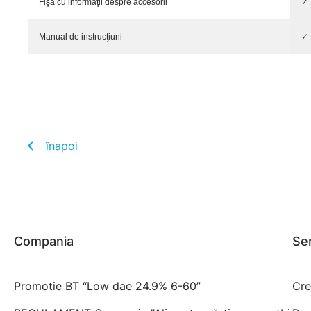
Fişa cu informaţii despre accesorii
✓
Manual de instrucţiuni
✓
înapoi
Compania
Ser
Promotie BT “Low dae 24.9% 6-60”
Cre