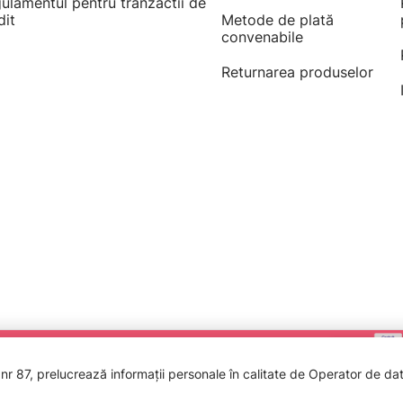
ulamentul pentru tranzactii de
dit
Metode de plată
convenabile
Returnarea produselor
 87, prelucrează informații personale în calitate de Operator de date