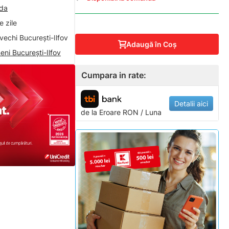
nda
 zile
vechi București-Ilfov
Adaugă în Coş
eni București-Ilfov
Cumpara in rate:
Detalii aici
de la
Eroare
RON / Luna