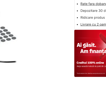
•
Rate fara doba
•
Depozitare 30 de
•
Ridicare produs 
•
Livrare cu 2 oam