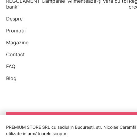
REGULAMENT Campanie "Alimentează-ți vara cu tbi
Reg
bank”
cre
Despre
Promoții
Magazine
Contact
FAQ
Blog
PREMIUM STORE SRL cu sediul in București, str. Nicolae Caramfil nr
utilizate în următoarele scopuri: