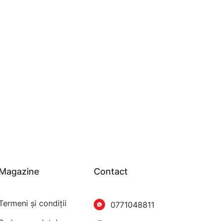
Magazine
Contact
Termeni şi condiţii
0771048811