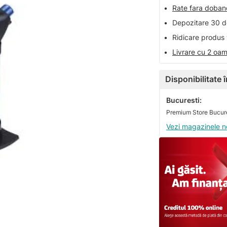
•
Rate fara doba
•
Depozitare 30 de
•
Ridicare produs 
•
Livrare cu 2 oam
Disponibilitate
Bucuresti:
Premium Store Bucures
Vezi magazinele n