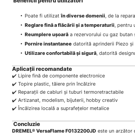
Beneficii pentru utilizatori
Poate fi utilizat
în diverse domenii
, de la repar
Reglare fină a flăcării și a temperaturii
, pentru 
Reumplere ușoară
a rezervorului cu gaz butan s
Pornire instantanee
datorită aprinderii Piezo și
Utilizare confortabilă și sigură
, datorită design
Aplicaţii recomandate
✔️ Lipire fină de componente electronice
✔️ Topire plastic, tăiere prin încălzire
✔️ Reparații de cabluri și tuburi termoretractabile
✔️ Artizanat, modelism, bijuterii, hobby creativ
✔️ Încălzirea locală a suprafețelor metalice
Concluzie
DREMEL® VersaFlame F0132200JD
este un arzător