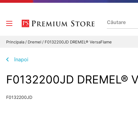
Principala
Dremel
F0132200JD DREMEL® VersaFlame
înapoi
F0132200JD DREMEL® V
F0132200JD