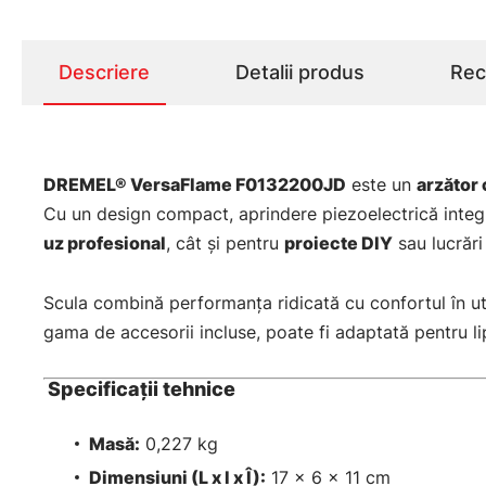
Descriere
Detalii produs
Rece
DREMEL® VersaFlame F0132200JD
este un
arzător 
Cu un design compact, aprindere piezoelectrică integr
uz profesional
, cât și pentru
proiecte DIY
sau lucrări
Scula combină performanța ridicată cu confortul în uti
gama de accesorii incluse, poate fi adaptată pentru lip
Specificaţii tehnice
Masă:
0,227 kg
Dimensiuni (L x l x Î):
17 x 6 x 11 cm