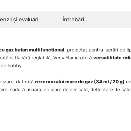
nzii și evaluări
Întrebări
cu gaz butan multifuncțional
, proiectat pentru lucrări de li
ată și flacără reglabilă, VersaFlame oferă
versatilitate rid
 de hobby.
lizare, datorită
rezervorului mare de gaz (34 ml / 20 g)
ce
ire, sudură ușoară, aplicare de aer cald, deflectare de căld