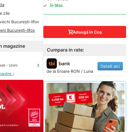
nda
În Stoc
 zile
vechi București-Ilfov
eni București-Ilfov
Adaugă în Coş
 în magazine
Cumpara in rate:
ti - Unirii
2
Detalii aici
de la
Eroare
RON / Luna
oastre ›