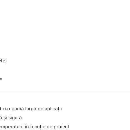
ete)
m
ntru o gamă largă de aplicații
ă și sigură
mperaturii în funcție de proiect