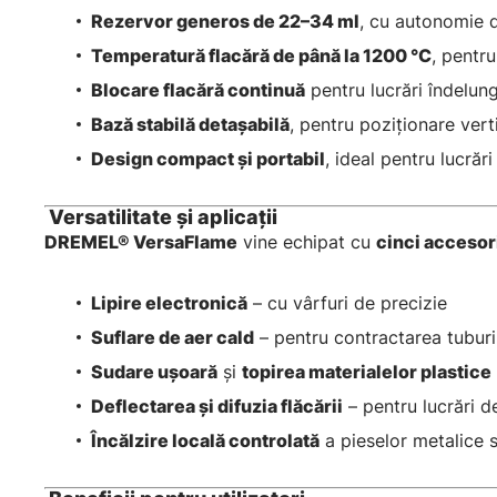
Rezervor generos de 22–34 ml
, cu autonomie 
Temperatură flacără de până la 1200 °C
, pentr
Blocare flacără continuă
pentru lucrări îndelun
Bază stabilă detașabilă
, pentru poziționare vert
Design compact și portabil
, ideal pentru lucrări
Versatilitate și aplicaţii
DREMEL® VersaFlame
vine echipat cu
cinci accesor
Lipire electronică
– cu vârfuri de precizie
Suflare de aer cald
– pentru contractarea tuburi
Sudare ușoară
și
topirea materialelor plastice
Deflectarea și difuzia flăcării
– pentru lucrări d
Încălzire locală controlată
a pieselor metalice s