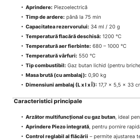
Aprindere:
Piezoelectrică
Timp de ardere:
până la 75 min
Capacitatea rezervorului:
34 ml / 20 g
Temperatură flacără deschisă:
1200 °C
Temperatură aer fierbinte:
680 – 1000 °C
Temperatură vârfuri:
550 °C
Tip combustibil:
Gaz butan lichid (pentru brich
Masa brută (cu ambalaj):
0,90 kg
Dimensiuni ambalaj (L x l x Î):
17,7 x 5,5 x 33 c
Caracteristici principale
Arzător multifuncțional cu gaz butan
, ideal pe
Aprindere Piezo integrată
, pentru pornire rapid
Control reglabil al flăcării
– permite ajustarea te