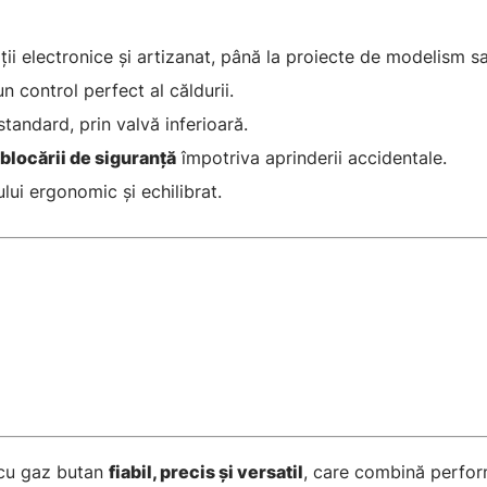
ații electronice și artizanat, până la proiecte de modelism sa
un control perfect al căldurii.
tandard, prin valvă inferioară.
blocării de siguranță
împotriva aprinderii accidentale.
ului ergonomic și echilibrat.
 cu gaz butan
fiabil, precis și versatil
, care combină perform