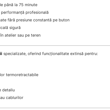
de până la 75 minute
u performanță profesională
gate fără presiune constantă pe buton
icală sigură
 în atelier sau pe teren
ii
specializate, oferind funcționalitate extinsă pentru:
lor termoretractabile
e detaliu
au cablurilor