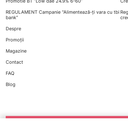
Promotie BT “Low dae 24.9% 6-60”
Cre
REGULAMENT Campanie "Alimentează-ți vara cu tbi
Reg
bank”
cre
Despre
Promoții
Magazine
Contact
FAQ
Blog