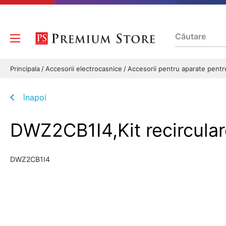
Principala
Accesorii electrocasnice
Accesorii pentru aparate pentr
înapoi
DWZ2CB1I4,Kit recircula
DWZ2CB1I4