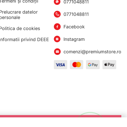
Termeni şi condiţii
0771048811
Prelucrare datelor
0771048811
personale
Facebook
Politica de cookies
Instagram
Informatii privind DEEE
comenzi@premiumstore.ro