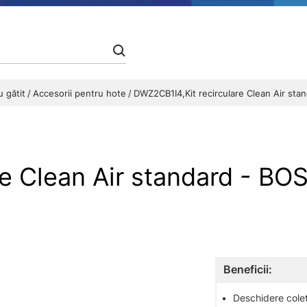
u gătit
Accesorii pentru hote
DWZ2CB1I4,Kit recirculare Clean Air sta
re Clean Air standard - B
Beneficii:
•
Deschidere colet 