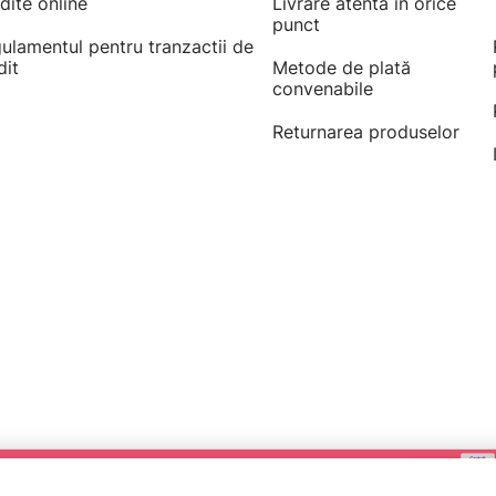
dite online
Livrare atentă în orice
punct
ulamentul pentru tranzactii de
dit
Metode de plată
convenabile
Returnarea produselor