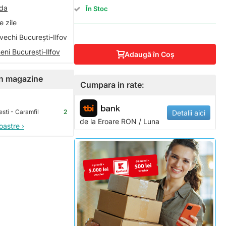
nda
În Stoc
 zile
vechi București-Ilfov
eni București-Ilfov
Adaugă în Coş
 în magazine
Cumpara in rate:
sti - Caramfil
2
Detalii aici
de la
Eroare
RON / Luna
oastre ›