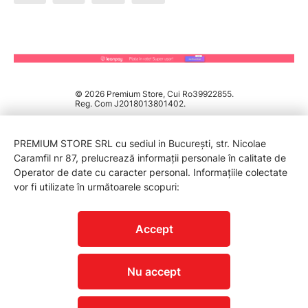
© 2026 Premium Store, Cui Ro39922855.
Reg. Com J2018013801402.
PREMIUM STORE SRL cu sediul in București, str. Nicolae
Caramfil nr 87, prelucrează informații personale în calitate de
Operator de date cu caracter personal. Informațiile colectate
vor fi utilizate în următoarele scopuri:
PROTECTIA CONSUMATORILOR - A.N.P.C.
Accept
Nu accept