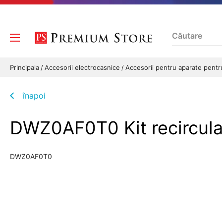
Principala
Accesorii electrocasnice
Accesorii pentru aparate pentr
înapoi
DWZ0AF0T0 Kit recircul
DWZ0AF0T0