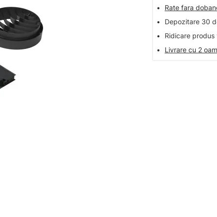
•
Rate fara doba
•
Depozitare 30 de
•
Ridicare produs 
•
Livrare cu 2 oam