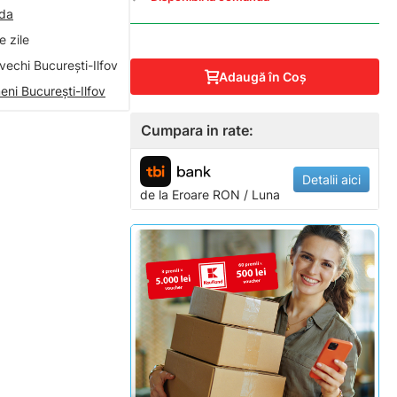
nda
 zile
vechi București-Ilfov
Adaugă în Coş
eni București-Ilfov
Cumpara in rate:
Detalii aici
de la
Eroare
RON / Luna