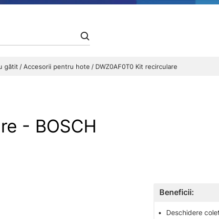
u gătit
Accesorii pentru hote
DWZ0AF0T0 Kit recirculare
are - BOSCH
Beneficii:
•
Deschidere colet 